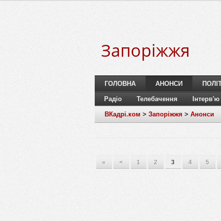
Запоріжжя
ГОЛОВНА
АНОНСИ
ПОЛІ
Радіо
Телебачення
Інтерв'ю
ВКадрі.ком
>
Запоріжжя
>
Анонси
«
<
1
2
3
4
5