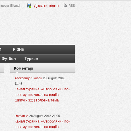
Додати відео
проект ВКадрі
RSS
И
РІЗНЕ
Футбол
Туризм
Коментарі
Александр Яковец
29 August 2018
11:45
Канал Украина: «Євробляхи» по-
новому: що чекає на водіїв
(Випуск 32) | Головна тема
Roman Vi
28 August 2018 21:05
Канал Украина: «Євробляхи» по-
новому: що чекає на водіїв