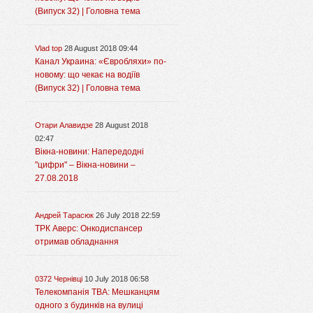
(Випуск 32) | Головна тема
Vlad top
28 August 2018 09:44
Канал Украина: «Євробляхи» по-
новому: що чекає на водіїв
(Випуск 32) | Головна тема
Отари Алавидзе
28 August 2018
02:47
Вікна-новини: Напередодні
"цифри" – Вікна-новини –
27.08.2018
Андрей Тарасюк
26 July 2018 22:59
ТРК Аверс: Онкодиспансер
отримав обладнання
0372 Чернівці
10 July 2018 06:58
Телекомпанія ТВА: Мешканцям
одного з будинків на вулиці