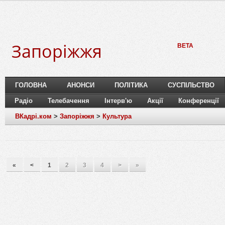
Запоріжжя
BETA
ГОЛОВНА
АНОНСИ
ПОЛІТИКА
СУСПІЛЬСТВО
Радіо
Телебачення
Інтерв'ю
Акції
Конференції
ВКадрі.ком
>
Запоріжжя
>
Культура
«
<
1
2
3
4
>
»