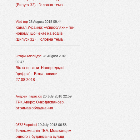
(Випуск 32) | Головна тема
Vlad top
28 August 2018 09:44
Канал Украина: «Євробляхи» по-
новому: що чекає на водіїв
(Випуск 32) | Головна тема
Отари Алавидзе
28 August 2018
02:47
Вікна-новини: Напередодні
"цифри" – Вікна-новини –
27.08.2018
Андрей Тарасюк
26 July 2018 22:59
ТРК Аверс: Онкодиспансер
отримав обладнання
0372 Чернівці
10 July 2018 06:58
Телекомпанія ТВА: Мешканцям
одного з будинків на вулиці