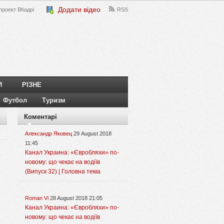
Додати відео
проект ВКадрі
RSS
И
РІЗНЕ
Футбол
Туризм
Коментарі
Александр Яковец
29 August 2018
11:45
Канал Украина: «Євробляхи» по-
новому: що чекає на водіїв
(Випуск 32) | Головна тема
Roman Vi
28 August 2018 21:05
Канал Украина: «Євробляхи» по-
новому: що чекає на водіїв