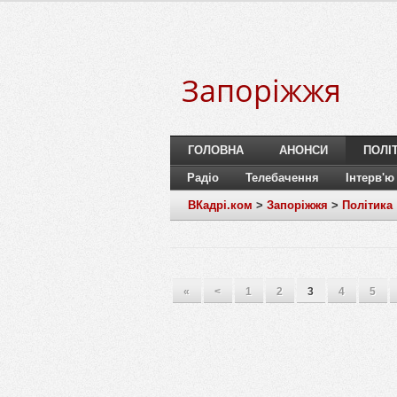
Запоріжжя
ГОЛОВНА
АНОНСИ
ПОЛІ
Радіо
Телебачення
Інтерв'ю
ВКадрі.ком
>
Запоріжжя
>
Політика
«
<
1
2
3
4
5