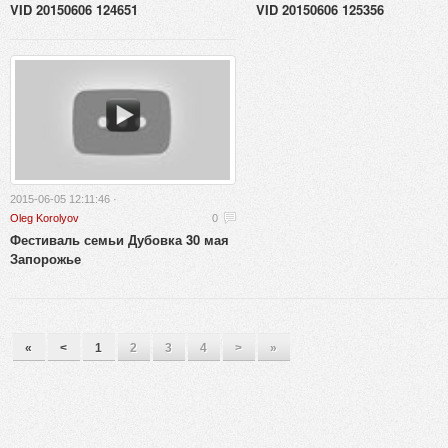
VID 20150606 124651
VID 20150606 125356
2015-06-05 12:11:46 ·
Oleg Korolyov
0
Фестиваль семьи Дубовка 30 мая
Запорожье
«
<
1
2
3
4
>
»