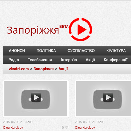
Запоріжжя
BETA
АНОНСИ
ПОЛІТИКА
СУСПІЛЬСТВО
КУЛЬТУРА
Радіо
Телебачення
Інтерв'ю
Акції
Конференції
vkadri.com
>
Запоріжжя
>
Акції
2015-06-06 21:26:09 ·
2015-06-06 21:25:00 ·
Oleg Korolyov
0
Oleg Korolyov