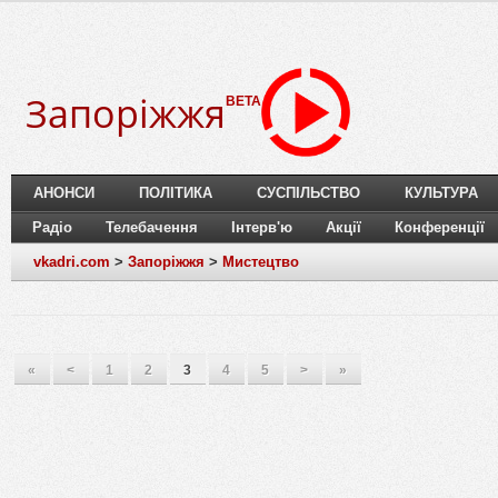
Запоріжжя
BETA
АНОНСИ
ПОЛІТИКА
СУСПІЛЬСТВО
КУЛЬТУРА
Радіо
Телебачення
Інтерв'ю
Акції
Конференції
vkadri.com
>
Запоріжжя
>
Мистецтво
«
<
1
2
3
4
5
>
»