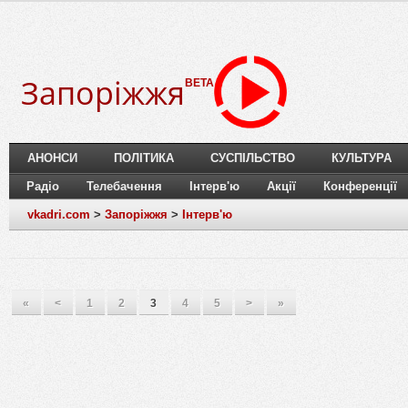
Запоріжжя
BETA
АНОНСИ
ПОЛІТИКА
СУСПІЛЬСТВО
КУЛЬТУРА
Радіо
Телебачення
Інтерв'ю
Акції
Конференції
vkadri.com
>
Запоріжжя
>
Інтерв'ю
«
<
1
2
3
4
5
>
»