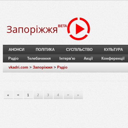
Запоріжжя
BETA
АНОНСИ
ПОЛІТИКА
СУСПІЛЬСТВО
КУЛЬТУРА
Радіо
Телебачення
Інтерв'ю
Акції
Конференції
vkadri.com
>
Запоріжжя
>
Радіо
«
<
1
2
3
4
>
»