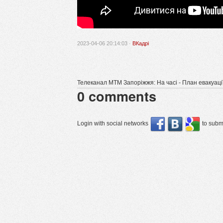
2023-04-06 20:14:03 ·
ВКадрі
Телеканал МТМ Запоріжжя: На часі - План евакуації
0
comments
Login with social networks
to submi