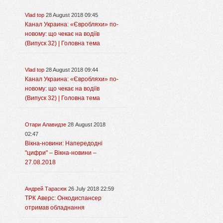
Vlad top
28 August 2018 09:45
Канал Украина: «Євробляхи» по-
новому: що чекає на водіїв
(Випуск 32) | Головна тема
Vlad top
28 August 2018 09:44
Канал Украина: «Євробляхи» по-
новому: що чекає на водіїв
(Випуск 32) | Головна тема
Отари Алавидзе
28 August 2018
02:47
Вікна-новини: Напередодні
"цифри" – Вікна-новини –
27.08.2018
Андрей Тарасюк
26 July 2018 22:59
ТРК Аверс: Онкодиспансер
отримав обладнання