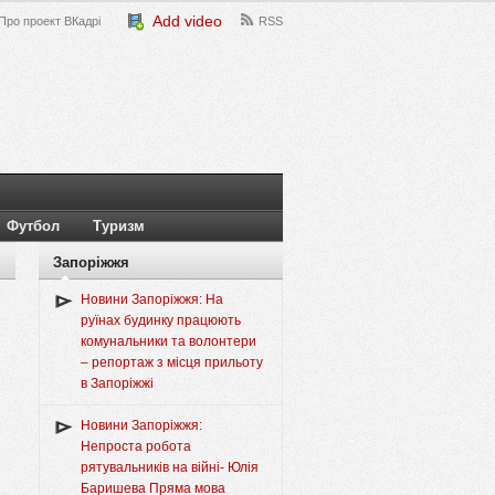
Add video
Про проект ВКадрі
RSS
Футбол
Туризм
Запоріжжя
Новини Запоріжжя: На
руїнах будинку працюють
комунальники та волонтери
– репортаж з місця прильоту
в Запоріжжі
Новини Запоріжжя:
Непроста робота
рятувальників на війні- Юлія
Баришева Пряма мова