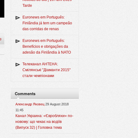
Tarde
Euronews em Português:
Finlândia já tem um campeão
das corridas de renas
e
Euronews em Português:
Benefícios e obrigações da
adesão da Finlândia à NATO
Телеканал АНТЕНА:
Смілянські "Діаманти 2015"
стали чемпіонами
Comments
Александр Яковец
29 August 2018
11:45
Канал Украина: «Євробляхи» по-
новому: що чекає на водіїв
(Випуск 32) | Головна тема