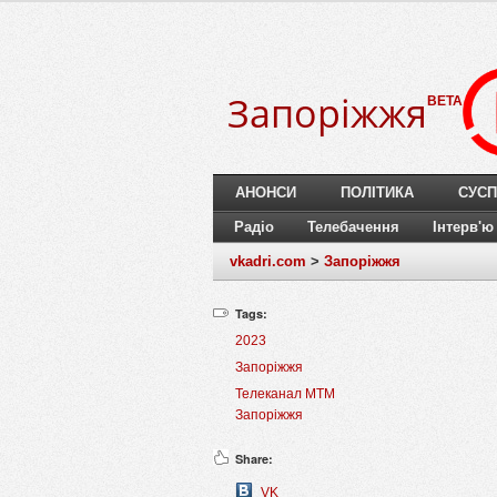
Запоріжжя
BETA
АНОНСИ
ПОЛІТИКА
СУСП
Радіо
Телебачення
Інтерв'ю
vkadri.com
>
Запоріжжя
Tags:
2023
Запоріжжя
Телеканал МТМ
Запоріжжя
Share:
VK