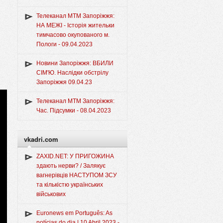
Телеканал МТМ Запоріжжя:
НА МЕЖІ - Історія жительки
тимчасово окупованого м.
Пологи - 09.04.2023
Новини Запоріжжя: ВБИЛИ
СІМ'Ю. Наслідки обстрілу
Запоріжжя 09.04.23
Телеканал МТМ Запоріжжя:
Час. Підсумки - 08.04.2023
vkadri.com
ZAXID.NET: У ПРИГОЖИНА
здають нерви? / Залякує
вагнерівців НАСТУПОМ ЗСУ
та кількістю українських
військових
Euronews em Português: As
notícias do dia | 10 Abril 2023 -