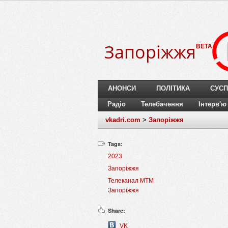
Запоріжжя
BETA
АНОНСИ
ПОЛІТИКА
СУСП
Радіо
Телебачення
Інтерв'ю
vkadri.com
>
Запоріжжя
Tags:
2023
Запоріжжя
Телеканал МТМ
Запоріжжя
Share:
VK