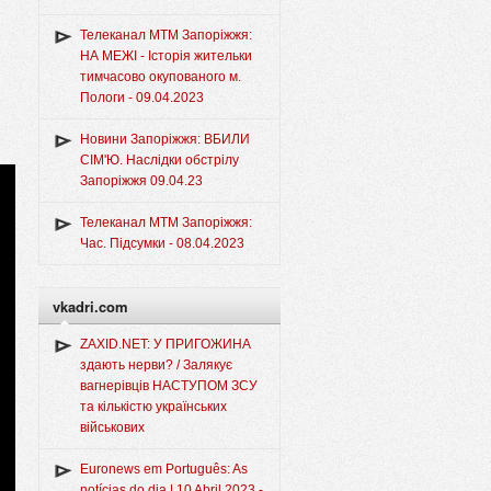
Телеканал МТМ Запоріжжя:
НА МЕЖІ - Історія жительки
тимчасово окупованого м.
Пологи - 09.04.2023
Новини Запоріжжя: ВБИЛИ
СІМ'Ю. Наслідки обстрілу
Запоріжжя 09.04.23
Телеканал МТМ Запоріжжя:
Час. Підсумки - 08.04.2023
vkadri.com
ZAXID.NET: У ПРИГОЖИНА
здають нерви? / Залякує
вагнерівців НАСТУПОМ ЗСУ
та кількістю українських
військових
Euronews em Português: As
notícias do dia | 10 Abril 2023 -