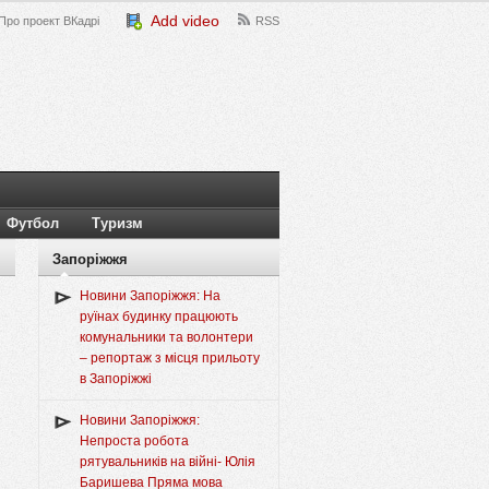
Add video
Про проект ВКадрі
RSS
Футбол
Туризм
Запоріжжя
Новини Запоріжжя: На
руїнах будинку працюють
комунальники та волонтери
– репортаж з місця прильоту
в Запоріжжі
Новини Запоріжжя:
Непроста робота
рятувальників на війні- Юлія
Баришева Пряма мова