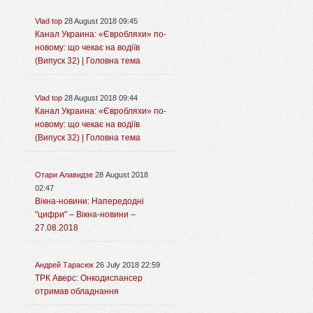
Vlad top
28 August 2018 09:45
Канал Украина: «Євробляхи» по-
новому: що чекає на водіїв
(Випуск 32) | Головна тема
Vlad top
28 August 2018 09:44
Канал Украина: «Євробляхи» по-
новому: що чекає на водіїв
(Випуск 32) | Головна тема
Отари Алавидзе
28 August 2018
02:47
Вікна-новини: Напередодні
"цифри" – Вікна-новини –
27.08.2018
Андрей Тарасюк
26 July 2018 22:59
ТРК Аверс: Онкодиспансер
отримав обладнання