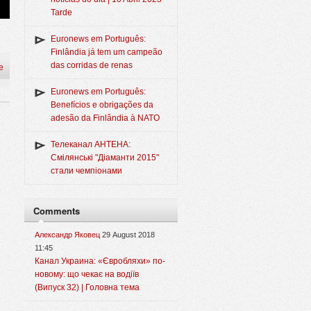
Tarde
Euronews em Português:
Finlândia já tem um campeão
das corridas de renas
e
Euronews em Português:
Benefícios e obrigações da
adesão da Finlândia à NATO
Телеканал АНТЕНА:
Смілянські "Діаманти 2015"
стали чемпіонами
Comments
Александр Яковец
29 August 2018
11:45
Канал Украина: «Євробляхи» по-
новому: що чекає на водіїв
(Випуск 32) | Головна тема