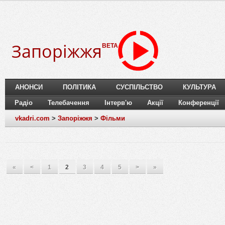
Запоріжжя
BETA
АНОНСИ
ПОЛІТИКА
СУСПІЛЬСТВО
КУЛЬТУРА
Радіо
Телебачення
Інтерв'ю
Акції
Конференції
vkadri.com
>
Запоріжжя
>
Фільми
«
<
1
2
3
4
5
>
»