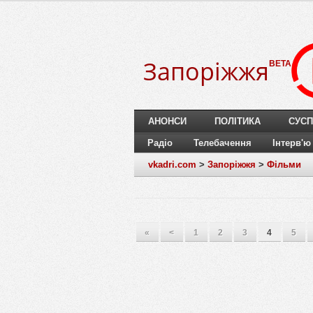
Запоріжжя
BETA
АНОНСИ
ПОЛІТИКА
СУСП
Радіо
Телебачення
Інтерв'ю
vkadri.com
>
Запоріжжя
>
Фільми
«
<
1
2
3
4
5