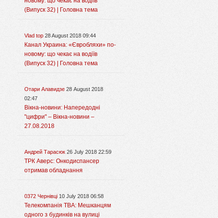
новому: що чекає на водіїв
(Випуск 32) | Головна тема
Vlad top
28 August 2018 09:44
Канал Украина: «Євробляхи» по-
новому: що чекає на водіїв
(Випуск 32) | Головна тема
Отари Алавидзе
28 August 2018
02:47
Вікна-новини: Напередодні
"цифри" – Вікна-новини –
27.08.2018
Андрей Тарасюк
26 July 2018 22:59
ТРК Аверс: Онкодиспансер
отримав обладнання
0372 Чернівці
10 July 2018 06:58
Телекомпанія ТВА: Мешканцям
одного з будинків на вулиці