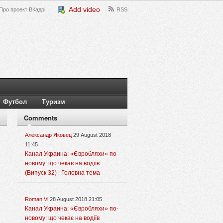
Add video
Про проект ВКадрі
RSS
Футбол
Туризм
Comments
Александр Яковец
29 August 2018
11:45
Канал Украина: «Євробляхи» по-
новому: що чекає на водіїв
(Випуск 32) | Головна тема
Roman Vi
28 August 2018 21:05
Канал Украина: «Євробляхи» по-
новому: що чекає на водіїв