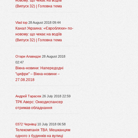
новому: що чекає на водіїв
(Випуск 32) | Головна тема
Vlad top
28 August 2018 09:44
Канал Украина: «Євробляхи» по-
новому: що чекає на водіїв
(Випуск 32) | Головна тема
Отари Алавидзе
28 August 2018
02:47
Вікна-новини: Напередодні
"цифри" – Вікна-новини –
27.08.2018
Андрей Тарасюк
26 July 2018 22:59
ТРК Аверс: Онкодиспансер
отримав обладнання
0372 Чернівці
10 July 2018 06:58
Телекомпанія ТВА: Мешканцям
одного з будинків на вулиці