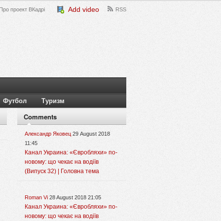
Add video
Про проект ВКадрі
RSS
Футбол
Туризм
Comments
Александр Яковец
29 August 2018
11:45
Канал Украина: «Євробляхи» по-
новому: що чекає на водіїв
(Випуск 32) | Головна тема
Roman Vi
28 August 2018 21:05
Канал Украина: «Євробляхи» по-
новому: що чекає на водіїв