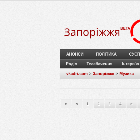
Запоріжжя
BETA
АНОНСИ
ПОЛІТИКА
СУСП
Радіо
Телебачення
Інтерв'ю
vkadri.com
>
Запоріжжя
>
Музика
«
<
1
2
3
4
>