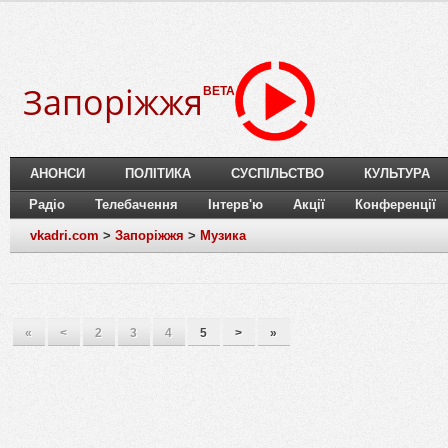
Запоріжжя
BETA
АНОНСИ
ПОЛІТИКА
СУСПІЛЬСТВО
КУЛЬТУРА
Радіо
Телебачення
Інтерв'ю
Акції
Конференції
vkadri.com
>
Запоріжжя
>
Музика
«
<
2
3
4
5
>
»