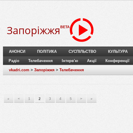
Запоріжжя
BETA
АНОНСИ
ПОЛІТИКА
СУСПІЛЬСТВО
КУЛЬТУРА
Радіо
Телебачення
Інтерв'ю
Акції
Конференції
vkadri.com
>
Запоріжжя
>
Телебачення
«
<
1
2
3
4
5
>
»