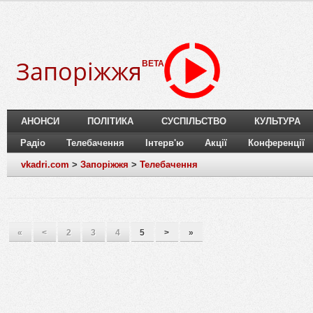
Запоріжжя
BETA
АНОНСИ
ПОЛІТИКА
СУСПІЛЬСТВО
КУЛЬТУРА
Радіо
Телебачення
Інтерв'ю
Акції
Конференції
vkadri.com
>
Запоріжжя
>
Телебачення
«
<
2
3
4
5
>
»